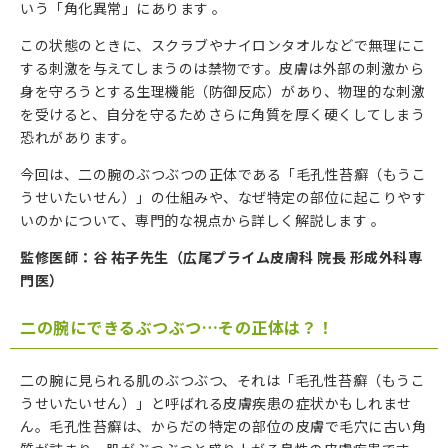
いう「角化異常」にあります 。
この状態のときに、スクラブやナイロンタオルなどで無理にこ
する刺激を与えてしまうのは禁物です。皮膚は外部の刺激から
身を守ろうとする生理機能（防御反応）があり、物理的な刺激
を受けると、自分を守るためさらに角質を厚く硬くしてしまう
恐れがあります。
今回は、二の腕のぶつぶつの正体である「毛孔性苔癬（もうこ
うせいたいせん）」の仕組みや、なぜ特定の部位に起こりやす
いのかについて、専門的な視点から詳しく解説します 。
監修医師：谷 祐子先生（広尾プライム皮膚科 院長 形成外科専
門医）
二の腕にできるぶつぶつ…その正体は？！
二の腕に見られる肌のぶつぶつ、それは「毛孔性苔癬（もうこ
うせいたいせん）」と呼ばれる皮膚疾患の症状かもしれませ
ん。毛孔性苔癬は、からだの特定の部位の皮膚で毛穴に古い角