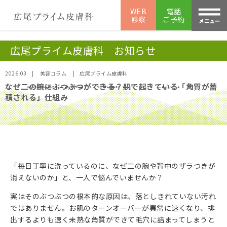
WEB
電話
診察
ご予約
広尾プライム皮膚科 お知らせ
2026.03
|
美容コラム
|
広尾プライム皮膚科
なぜ二の腕にぶつぶつができる？肌で起きている「角質が蓄
美容皮膚科の広尾プライム皮膚科TOP
お知らせ一覧
積される」仕組み
「毎日丁寧に洗っているのに、なぜ二の腕や背中のザラつきが
消えないのか」と、一人で悩んでいませんか？
実はそのぶつぶつの根本的な原因は、落としきれていない汚れ
ではありません。お肌のターンオーバーが異常に速くなり、排
出するよりも速く未熟な角質ができて毛穴に詰まってしまうと