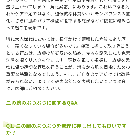
盛り上がってしまう「角化異常」にあります。これは単なる汚
れやケア不足ではなく、遺伝的な体質やホルモンバランスの変
化、さらに肌のバリア機能が低下する乾燥などが複雑に絡み合
って起こる現象です。
特に大人世代においては、長年かけて蓄積した角質により厚
く・硬くなっている場合が多いです。無理に擦って取り除こう
とする行為は、皮膚の防御反応を強め、赤みを誘発したり色素
沈着を招くリスクを伴います。現状を正しく把握し、皮膚を柔
軟に保つ適切な管理を行うことが、滑らかな肌を目指すための
重要な基盤となるでしょう。もし、ご自身のケアだけでは改善
がみられない、より早く確実な効果を実感したいという場合
は、医師にご相談ください。
二の腕のぶつぶつに関するQ&A
Q1. 二の腕のぶつぶつを無理に押し出しても良いです
か？