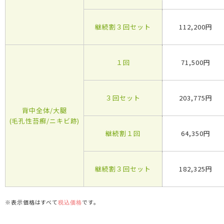
継続割３回セット
112,200円
１回
71,500円
３回セット
203,775円
背中全体/大腿
(毛孔性苔癬/ニキビ跡)
継続割１回
64,350円
継続割３回セット
182,325円
※表示価格はすべて
です。
税込価格