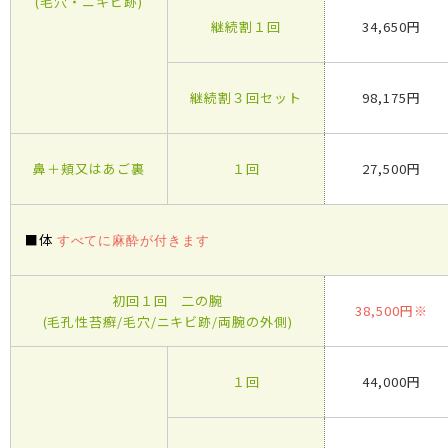
(毛穴・ニキビ跡)
継続割１回
34,650円
継続割３回セット
98,175円
鼻＋頬又はあご裏
１回
27,500円
■体
すべてに麻酔が付きます
初回１回 二の腕
38,500円※
(毛孔性苔癬/毛穴/ニキビ跡/両腕の外側)
１回
44,000円