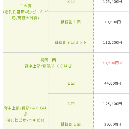
３回
125,400円
二の腕
(毛孔性苔癬/毛穴/ニキビ
跡/両腕の外側)
継続割１回
39,600円
継続割３回セット
112,200円
初回１回
38,500円※
背中上部/臀部/ふくらはぎ
１回
44,000円
３回
125,400円
背中上部/臀部/ふくらは
ぎ
(毛孔性苔癬/ニキビ跡)
継続割１回
39,600円