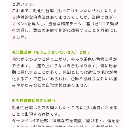
と思います。
これまで、毛孔性苔癬（もうこうせいたいせん）に対す
る絶対的な治療法はありませんでしたが、当院ではダー
マペン4を導入し、豊富な臨床データに基づき1回で効果
を実感し、数回の治療で劇的に改善することを可能にし
ました。
毛孔性苔癬（もうこうせいたいせん）とは？
毛穴がぶつぶつと盛り上がり、赤みや茶色い色素沈着が
できます。（盛り上がらない場合もあります）特に思春
期に悪化することが多く、原因としては遺伝や毛穴が角
化することで症状があらわれ、色味や肌触り以外には痛
みやかゆみなどの自覚症状はありません。
毛孔性苔癬に有効な理由
毛孔性苔癬は毛穴の開大したところに古い角質がたまる
ことで出現する症状です。
ダーマペン4で患部に微細な穴を無数に開けると、傷を治