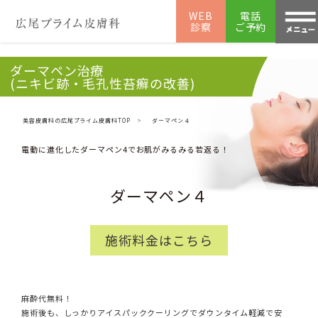
WEB
電話
診察
ご予約
ダーマペン治療
(ニキビ跡・毛孔性苔癬の改善)
美容皮膚科の広尾プライム皮膚科TOP
ダーマペン４
電動に進化したダーマペン4でお肌がみるみる若返る！
ダーマペン４
施術料金はこちら
麻酔代無料！
施術後も、しっかりアイスパッククーリングでダウンタイム軽減で安