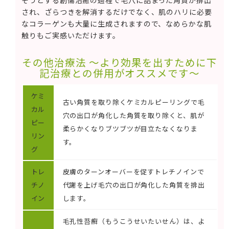
そうとする創傷治癒の過程で毛穴に詰まった角質が排出
され、ざらつきを解消するだけでなく、肌のハリに必要
なコラーゲンも大量に生成されますので、なめらかな肌
触りもご実感いただけます。
その他治療法 〜より効果を出すために下
記治療との併用がオススメです〜
ケミ
古い角質を取り除くケミカルピーリングで毛
カル
穴の出口が角化した角質を取り除くと、肌が
ピー
柔らかくなりブツブツが目立たなくなりま
リン
す。
グ
トレ
皮膚のターンオーバーを促すトレチノインで
チノ
代謝を上げ毛穴の出口が角化した角質を排出
イン
します。
毛孔性苔癬（もうこうせいたいせん）は、よ