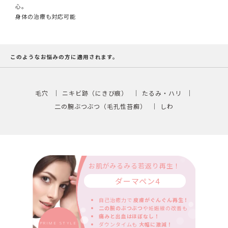
心。
身体の治療も対応可能
このようなお悩みの方に適用されます。
毛穴
ニキビ跡（にきび痕）
たるみ・ハリ
二の腕ぶつぶつ（毛孔性苔癬）
しわ
お肌がみるみる若返り再生！
ダーマペン4
自己治癒力で
皮膚がぐんぐん再生！
二の腕のぶつぶつ
や妊娠線の改善も
痛みと出血はほぼなし！
PRIME STYLE
ダウンタイムも
大幅に激減！