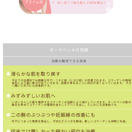
プライム式
使い捨てで衛生面も
100%安心！
ダーマペン４の効果
治療の期待できる効果
◉
滑らかな肌を取り戻す
今までの治療法では困難な毛穴・ニキビ跡（にきび跡）が改善されます。コラーゲンの増殖
反応により肌に弾力が出ていきます。回数を重ねるごとに凹凸が浅くなっていきます。 大き
く開いた毛穴にも効果的です。
◉
みずみずしいお肌へ
いきいきとした肌を維持するコラーゲンは加齢により減少していきます。ダーマペンは肌の
再生を早めてコラーゲンの増殖を促すことでハリを出し、小じわにも効果的です。
◉
二の腕のぶつぶつや妊娠線の改善にも
毛穴につまった角質を排出し、不快なざらつきを解消。新しいコラーゲンも同時に生成。
◉
従来では難しかった細かい部位も治療