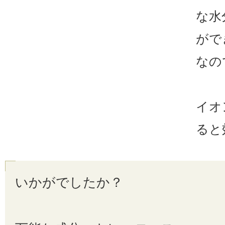
な水
がで
なの
イオ
ると
いかがでしたか？