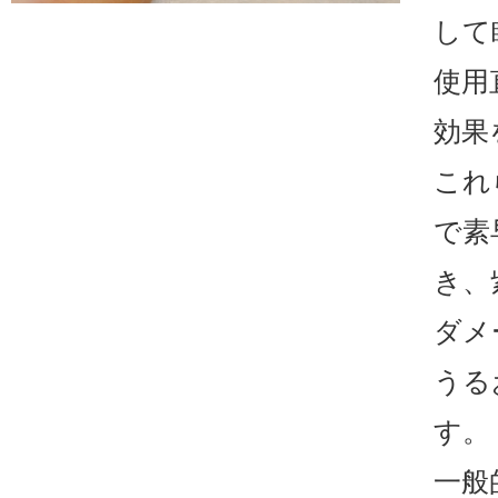
して
使用
効果
これ
で素
き、
ダメ
うる
す。
一般